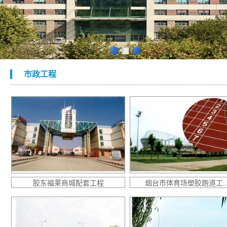
1
2
3
市政工程
胶东福莱商城配套工程
烟台市体育场塑胶跑道工..