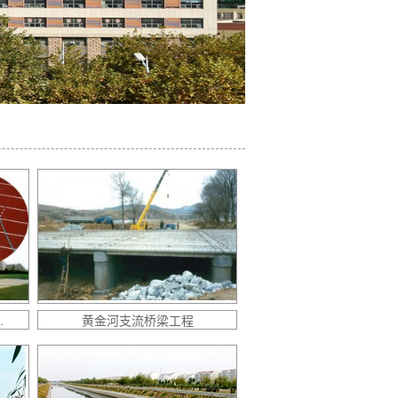
.
黄金河支流桥梁工程