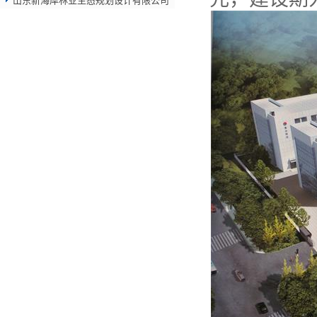
山东新海岸林业生态规划设计有限公司