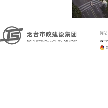
网站
©201
鲁