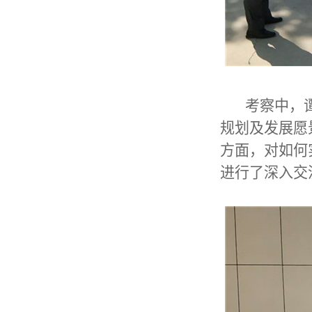
考察中，谭
规划及发展愿
方面，对如何
进行了深入交