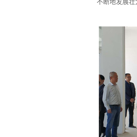
不断地发展壮