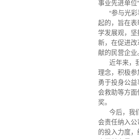
事业先进单位
“参与光彩事
起的，旨在表
学发展观，坚
新，在促进改
献的民营企业
近年来，我
理念，积极参
勇于投身公益
会救助等方面
奖。
今后，我们
会责任纳入公
的投入力度，